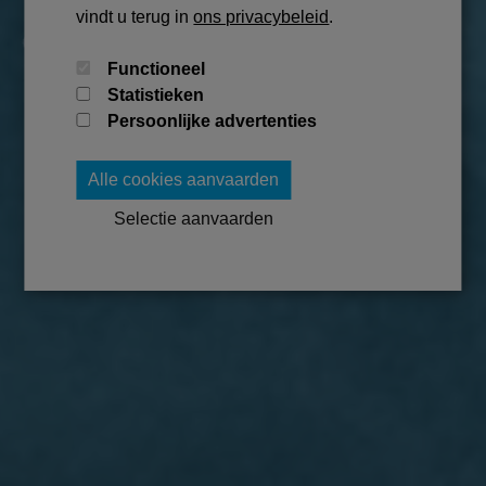
vindt u terug in
ons privacybeleid
.
In ons rentmeesterschap streven we naar
verantwoordelijk beheer van eigendommen, waarbij we
Functioneel
de belangen van eigenaars maximaliseren met
Statistieken
duurzaamheid voorop. Wij beheren met toewijding,
Persoonlijke advertenties
waardebepaling en rentmeesterschap om optimale
resultaten te bereiken.
Alle cookies aanvaarden
Selectie aanvaarden